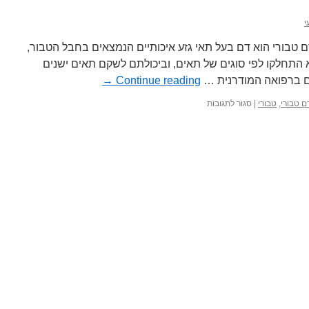
י
 טבורי הוא דם בעל תאי גזע איכותיים הנמצאים בחבל הטבור,
א התחלקו לפי סוגים של תאים, וביכולתם לשקם תאים ישנים
ום ברפואה המודרנית …
Continue reading
→
ם טבורי
,
טבורי
|
סגור לתגובות
על
דם
טבורי
–
חיוניות